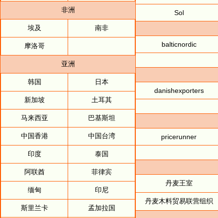
非洲
Sol
埃及
南非
balticnordic
摩洛哥
亚洲
韩国
日本
danishexporters
新加坡
土耳其
马来西亚
巴基斯坦
中国香港
中国台湾
pricerunner
印度
泰国
阿联酋
菲律宾
丹麦王室
缅甸
印尼
丹麦木料贸易联营组织
斯里兰卡
孟加拉国