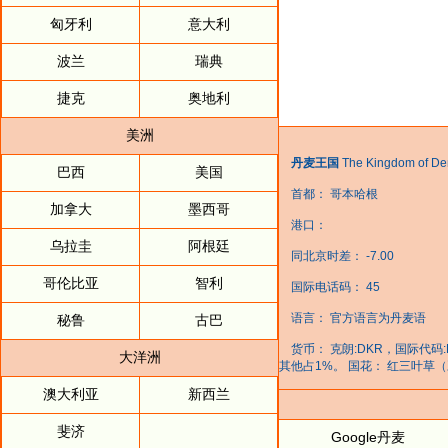
匈牙利
意大利
波兰
瑞典
捷克
奥地利
美洲
丹麦王国
The Kingdom of D
巴西
美国
首都： 哥本哈根
加拿大
墨西哥
港口：
乌拉圭
阿根廷
同北京时差： -7.00
哥伦比亚
智利
国际电话码： 45
语言： 官方语言为丹麦语
秘鲁
古巴
货币： 克朗:DKR，国际代码:
大洋洲
其他占1%。 国花： 红三叶草
澳大利亚
新西兰
斐济
Google丹麦